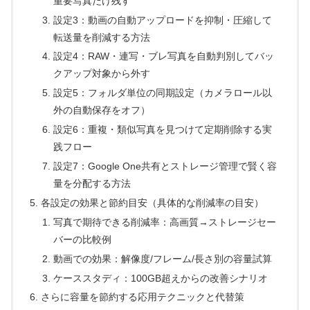
重要写真だけ残す
設定3：動画の自動アップロードを抑制・圧縮して
転送量を削減する方法
設定4：RAW・連写・ブレ写真を自動判別してバッ
クアップ対象から外す
設定5：フォルダ単位の同期設定（カメラロール以
外の自動保存をオフ）
設定6：重複・類似写真を見つけて定期削除する実
践フロー
設定7：Google One共有とストレージ管理で賢く容
量を分配する方法
各設定の効果と節約目安（具体的な削減率の目安）
写真で期待できる削減率：高画質→ストレージセー
バーの比較例
動画での効果：解像度/フレーム/長さ別の容量試算
ケーススタディ：100GB超えからの改善シナリオ
さらに容量を節約する応用テクニックと代替策