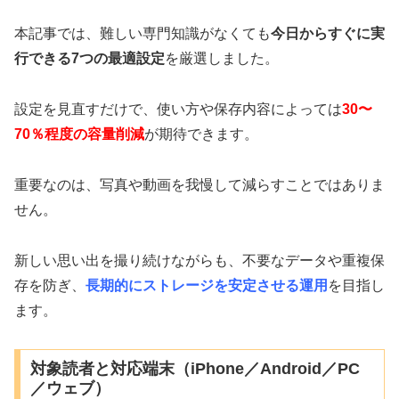
本記事では、難しい専門知識がなくても
今日からすぐに実
行できる7つの最適設定
を厳選しました。
設定を見直すだけで、使い方や保存内容によっては
30〜
70％程度の容量削減
が期待できます。
重要なのは、写真や動画を我慢して減らすことではありま
せん。
新しい思い出を撮り続けながらも、不要なデータや重複保
存を防ぎ、
長期的にストレージを安定させる運用
を目指し
ます。
対象読者と対応端末（iPhone／Android／PC
／ウェブ）