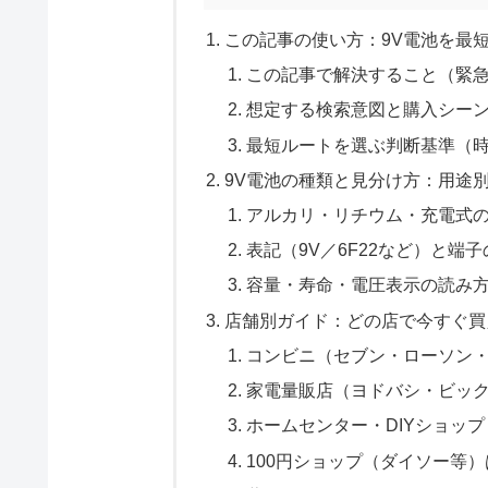
この記事の使い方：9V電池を最
この記事で解決すること（緊
想定する検索意図と購入シー
最短ルートを選ぶ判断基準（
9V電池の種類と見分け方：用途
アルカリ・リチウム・充電式
表記（9V／6F22など）と端
容量・寿命・電圧表示の読み
店舗別ガイド：どの店で今すぐ買
コンビニ（セブン・ローソン
家電量販店（ヨドバシ・ビッ
ホームセンター・DIYショッ
100円ショップ（ダイソー等