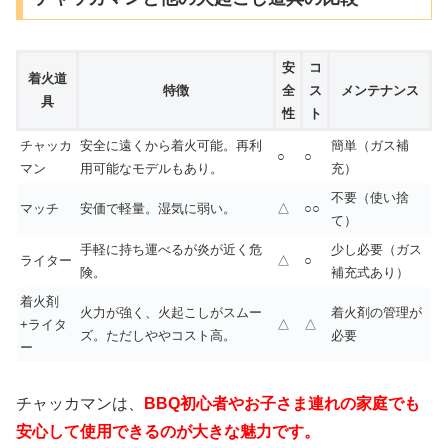
安
コ
着火道
特徴
全
ス
メンテナンス
具
性
ト
チャッカ
安全に遠くから着火可能。再利
簡単（ガス補
○
○
マン
用可能なモデルもあり。
充）
不要（使い捨
マッチ
安価で軽量。湿気に弱い。
△
○○
て）
手軽に持ち運べるが炎が近く危
少し必要（ガス
ライター
△
○
険。
補充式あり）
着火剤
火力が強く、火起こしがスムー
着火剤の管理が
+ライタ
△
△
ズ。ただしややコスト高。
必要
ー
チャッカマンは、
BBQ初心者やお子さま連れの家庭でも
安心して使用できるのが大きな魅力です。