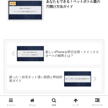
あなたもできる！ペットボトル蓋の
生活
穴開け方法ガイド
新しいiPhoneを即日活用！クイックス
タートの秘密とは？
困った！自宅ネット遅い原因と即効対
策ガイド
ホーム
生活
メニュー
ホーム
検索
トップ
サイドバー