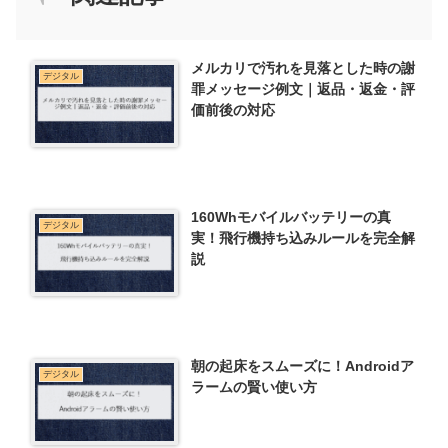
メルカリで汚れを見落とした時の謝
デジタル
罪メッセージ例文｜返品・返金・評
価前後の対応
160Whモバイルバッテリーの真
デジタル
実！飛行機持ち込みルールを完全解
説
朝の起床をスムーズに！Androidア
デジタル
ラームの賢い使い方