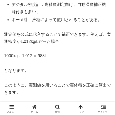
デジタル密度計：高精度測定向け。自動温度補正機
能付きも多い。
ボーメ計：液種によって使用されることがある。
測定値を公式に代入することで補正できます。例えば、実
測密度が1.012kg/Lだった場合：
1000kg ÷ 1.012 ≒ 988L
となります。
このように、実測値を用いることで実体積を正確に算出で
きます。
補正係数は「基準密度 ÷ 実測密度」で求める方法もあ
メニュー
ホーム
検索
トップ
サイドバー
り、基準条件への換算に活用できます。