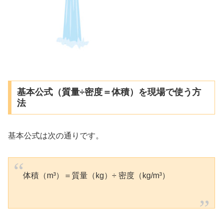
基本公式（質量÷密度＝体積）を現場で使う方
法
基本公式は次の通りです。
体積（m³）＝質量（kg）÷ 密度（kg/m³）