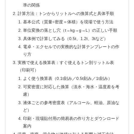
準の関係
計算方法：トンからリットルへの換算式と具体手順
基本公式（質量÷密度＝体積）を現場で使う方法
単位変換の落とし穴（t→kg→g→L）の正しい手順
具体例で計算してみる（0.5t、1.2t、3tなど）
電卓・エクセルでの実務的な計算テンプレートの作
り方
実務で使える換算表：すぐ使えるトン別リットル表
（印刷可）
よく使う換算表（0.1t刻み／0.5t刻み／1t刻み）
可変密度に対応した換算（淡水・海水・温度差を考
慮）
液体ごとの参考密度表（アルコール、軽油、原油な
ど）
印刷・現場貼付用の簡易表の作り方とダウンロード
案内