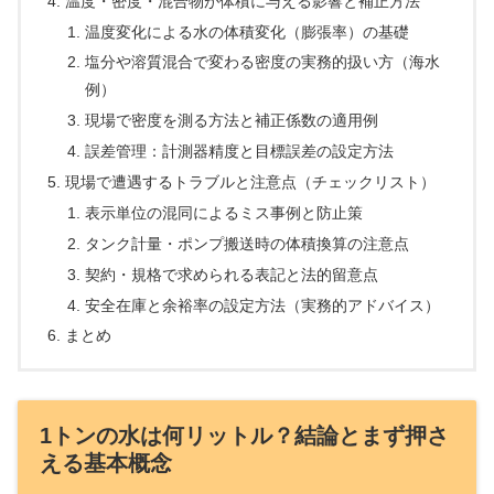
温度・密度・混合物が体積に与える影響と補正方法
温度変化による水の体積変化（膨張率）の基礎
塩分や溶質混合で変わる密度の実務的扱い方（海水
例）
現場で密度を測る方法と補正係数の適用例
誤差管理：計測器精度と目標誤差の設定方法
現場で遭遇するトラブルと注意点（チェックリスト）
表示単位の混同によるミス事例と防止策
タンク計量・ポンプ搬送時の体積換算の注意点
契約・規格で求められる表記と法的留意点
安全在庫と余裕率の設定方法（実務的アドバイス）
まとめ
1トンの水は何リットル？結論とまず押さ
える基本概念