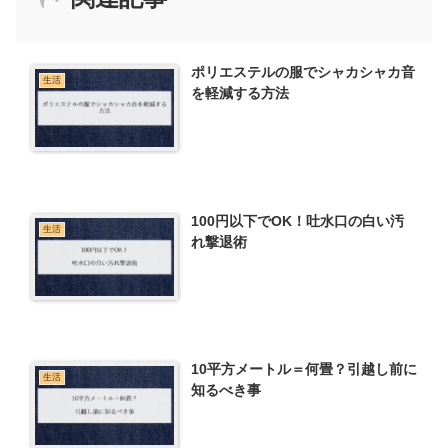
ポリエステルの服でシャカシャカ音
生活
を軽減する方法
100円以下でOK！吐水口の白い汚
生活
れ撃退術
10平方メートル＝何畳？引越し前に
生活
知るべき事