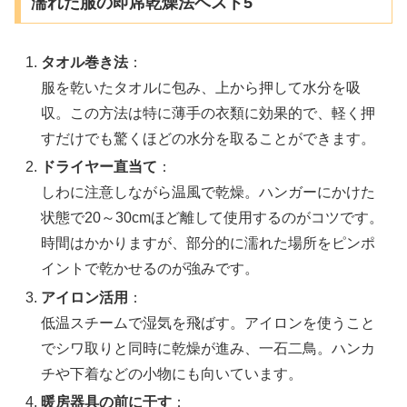
濡れた服の即席乾燥法ベスト5
タオル巻き法
：
服を乾いたタオルに包み、上から押して水分を吸
収。この方法は特に薄手の衣類に効果的で、軽く押
すだけでも驚くほどの水分を取ることができます。
ドライヤー直当て
：
しわに注意しながら温風で乾燥。ハンガーにかけた
状態で20～30cmほど離して使用するのがコツです。
時間はかかりますが、部分的に濡れた場所をピンポ
イントで乾かせるのが強みです。
アイロン活用
：
低温スチームで湿気を飛ばす。アイロンを使うこと
でシワ取りと同時に乾燥が進み、一石二鳥。ハンカ
チや下着などの小物にも向いています。
暖房器具の前に干す
：