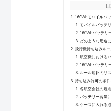
目
160Whモバイルバ
モバイルバッテ
160Whバッテ
どのような用途
飛行機持ち込みルー
航空機における
160Whバッテ
ルール違反のリ
持ち込み許可の条件
各航空会社の規
バッテリー容量
ケースに入れる