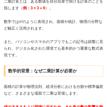
二乗計算とは、ある数値を自分自身で掛ける計算のことを
指します（
例：3 × 3 = 9
）。
数学ではx²のように表現され、面積や統計、物理の分野な
ど幅広く活用されます。
また、パソコンやスマホのアプリでもこの記号は頻繁に見
られ、デジタル化された環境でも基本的かつ重要な数式表
現です。
数学的背景：なぜ二乗計算が必要か
面積の計算や物理法則、経済分析における分散や標準偏差
など、さまざまな場面で二乗は登場します。
値の大きさをより明確に示すため、また負の数の影響を除