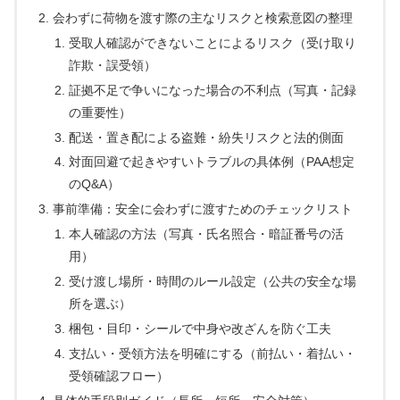
会わずに荷物を渡す際の主なリスクと検索意図の整理
受取人確認ができないことによるリスク（受け取り
詐欺・誤受領）
証拠不足で争いになった場合の不利点（写真・記録
の重要性）
配送・置き配による盗難・紛失リスクと法的側面
対面回避で起きやすいトラブルの具体例（PAA想定
のQ&A）
事前準備：安全に会わずに渡すためのチェックリスト
本人確認の方法（写真・氏名照合・暗証番号の活
用）
受け渡し場所・時間のルール設定（公共の安全な場
所を選ぶ）
梱包・目印・シールで中身や改ざんを防ぐ工夫
支払い・受領方法を明確にする（前払い・着払い・
受領確認フロー）