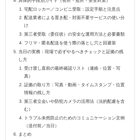
具体的手段別ガイド（長所・短所・安全対策）
宅配ロッカー／コンビニ受取：設定手順と注意点
配送業者による置き配・対面不要サービスの使い分
け
第三者受取（委任状）の安全な運用方法と必要書類
フリマ・匿名配送を使う際の落とし穴と回避策
当日の実務：現場で必ずやるべきチェックと証拠の残
し方
受け渡し直前の最終確認リスト（連絡・位置・写
真）
証拠の取り方：写真・動画・タイムスタンプ・位置
情報の残し方
第三者立会いや防犯カメラの活用法（法的配慮を含
む）
トラブル未然防止のためのコミュニケーション文例
（送付前／当日）
まとめ